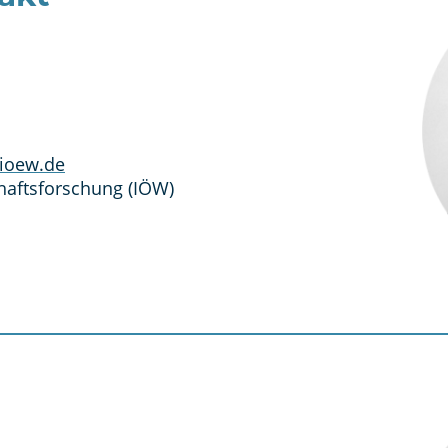
@ioew.de
chaftsforschung (IÖW)